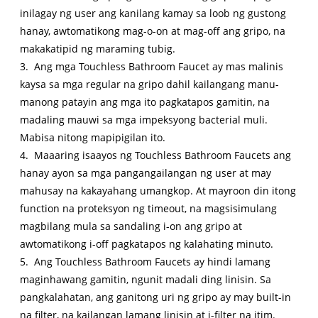
inilagay ng user ang kanilang kamay sa loob ng gustong
hanay, awtomatikong mag-o-on at mag-off ang gripo, na
makakatipid ng maraming tubig.
3. Ang mga Touchless Bathroom Faucet ay mas malinis
kaysa sa mga regular na gripo dahil kailangang manu-
manong patayin ang mga ito pagkatapos gamitin, na
madaling mauwi sa mga impeksyong bacterial muli.
Mabisa nitong mapipigilan ito.
4. Maaaring isaayos ng Touchless Bathroom Faucets ang
hanay ayon sa mga pangangailangan ng user at may
mahusay na kakayahang umangkop. At mayroon din itong
function na proteksyon ng timeout, na magsisimulang
magbilang mula sa sandaling i-on ang gripo at
awtomatikong i-off pagkatapos ng kalahating minuto.
5. Ang Touchless Bathroom Faucets ay hindi lamang
maginhawang gamitin, ngunit madali ding linisin. Sa
pangkalahatan, ang ganitong uri ng gripo ay may built-in
na filter, na kailangan lamang linisin at i-filter na itim.