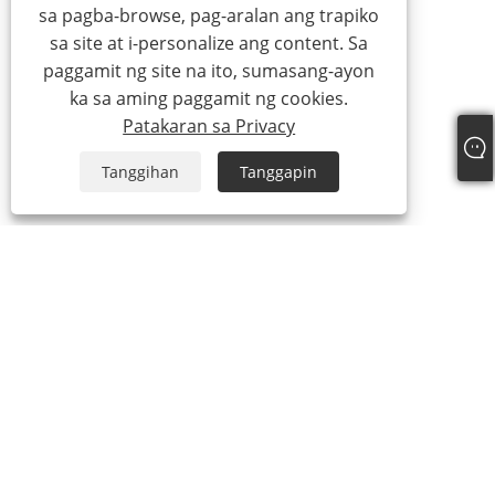
sa pagba-browse, pag-aralan ang trapiko
sa site at i-personalize ang content. Sa
paggamit ng site na ito, sumasang-ayon
ka sa aming paggamit ng cookies.
Patakaran sa Privacy
Tanggihan
Tanggapin
Tel:
+86-15888527725
Email:
zhr-8104@hotmail.com