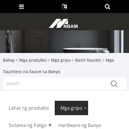
Bahay
>
Mga produkto
>
Mga gripo
>
Basin faucets
> Mga
Touchless na Faucet sa Banyo
Lahat ng produkto
Mga gripo
Sistema ng Paligo
Hardware ng Banyo