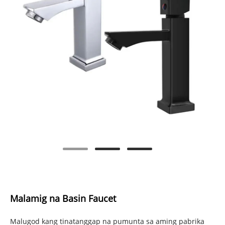
Malamig na Basin Faucet
Malugod kang tinatanggap na pumunta sa aming pabrika