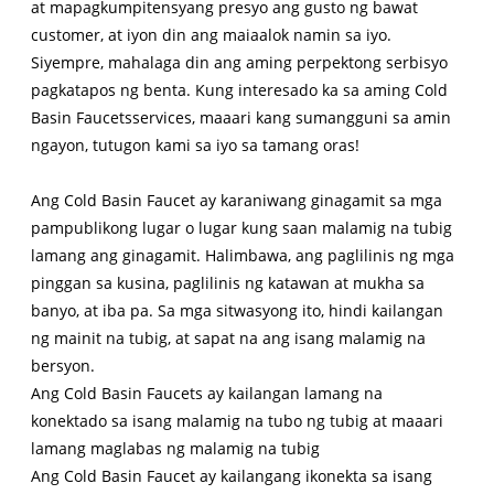
at mapagkumpitensyang presyo ang gusto ng bawat
customer, at iyon din ang maiaalok namin sa iyo.
Siyempre, mahalaga din ang aming perpektong serbisyo
pagkatapos ng benta. Kung interesado ka sa aming Cold
Basin Faucetsservices, maaari kang sumangguni sa amin
ngayon, tutugon kami sa iyo sa tamang oras!
Ang Cold Basin Faucet ay karaniwang ginagamit sa mga
pampublikong lugar o lugar kung saan malamig na tubig
lamang ang ginagamit. Halimbawa, ang paglilinis ng mga
pinggan sa kusina, paglilinis ng katawan at mukha sa
banyo, at iba pa. Sa mga sitwasyong ito, hindi kailangan
ng mainit na tubig, at sapat na ang isang malamig na
bersyon.
Ang Cold Basin Faucets ay kailangan lamang na
konektado sa isang malamig na tubo ng tubig at maaari
lamang maglabas ng malamig na tubig
Ang Cold Basin Faucet ay kailangang ikonekta sa isang