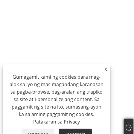
X
Gumagamit kami ng cookies para mag-
alok sa iyo ng mas magandang karanasan
sa pagba-browse, pag-aralan ang trapiko
sa site at i-personalize ang content. Sa
paggamit ng site na ito, sumasang-ayon
ka sa aming paggamit ng cookies.
Patakaran sa Privacy