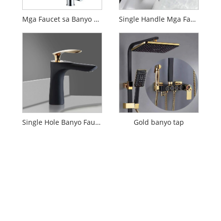
Mga Faucet sa Banyo na may Pull Down Sprayer
Single Handle Mga Faucet sa Banyo
Single Hole Banyo Faucets
Gold banyo tap